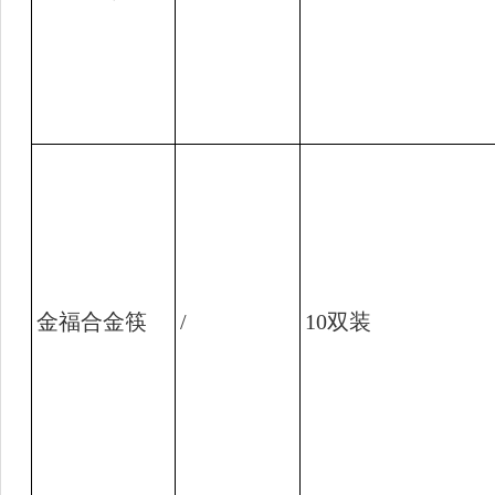
金福合金筷
/
10
双装