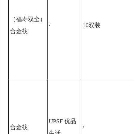
（福寿双全）
/
10
双装
合金筷
UPSF
优品
合金筷
/
生活