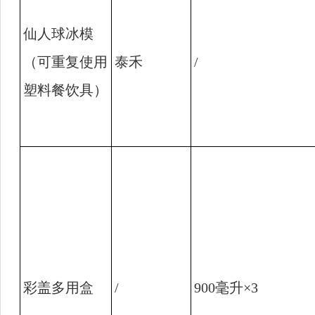
仙人球冰模
（可重复使用
泰禾
/
塑料餐饮具）
彩盖多用盒
/
900
毫升
×3