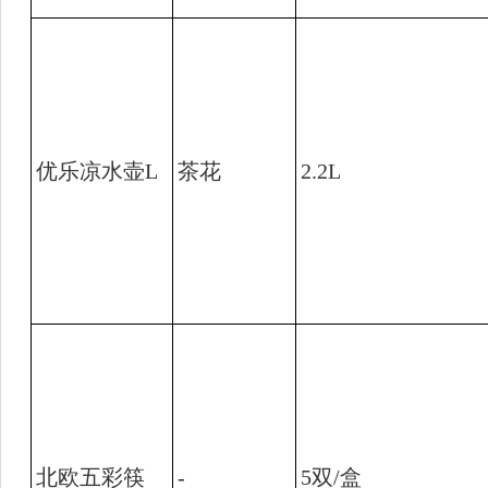
优乐凉水壶
L
茶花
2.2L
北欧五彩筷
-
5
双
/
盒