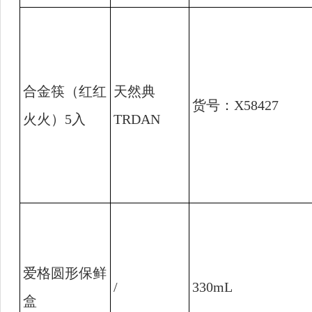
合金筷（红红
天然典
货号：
X58427
火火）
5
入
TRDAN
爱格圆形保鲜
/
330mL
盒