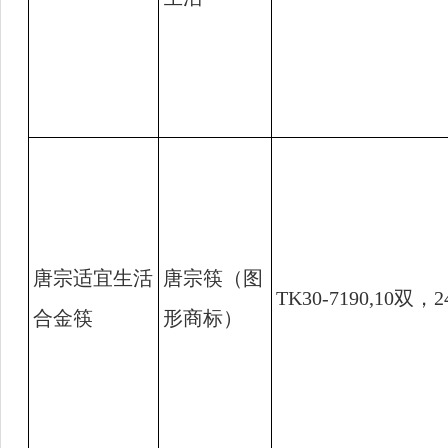
唐宗适宜生活
唐宗筷（图
TK30-7190,10
双，
2
合金筷
形商标）