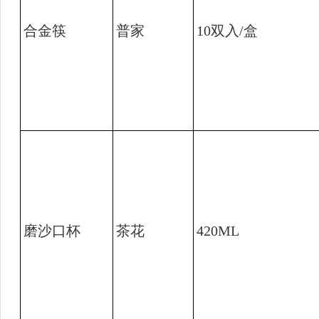
合金筷
普家
10
双入
/
盒
磨沙口杯
茶花
420ML