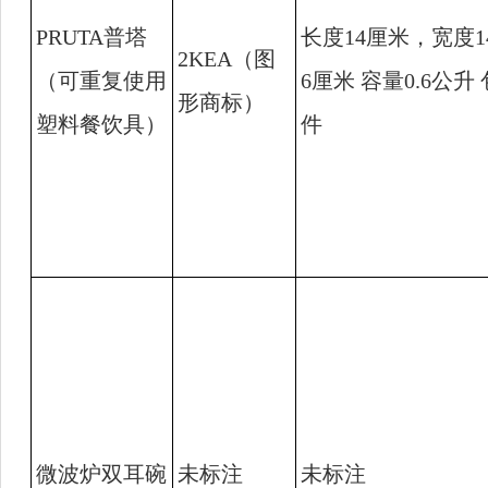
PRUTA
普塔
长度
14
厘米，宽度
1
2KEA
（图
（可重复使用
6
厘米 容量
0.6
公升
形商标）
塑料餐饮具）
件
微波炉双耳碗
未标注
未标注