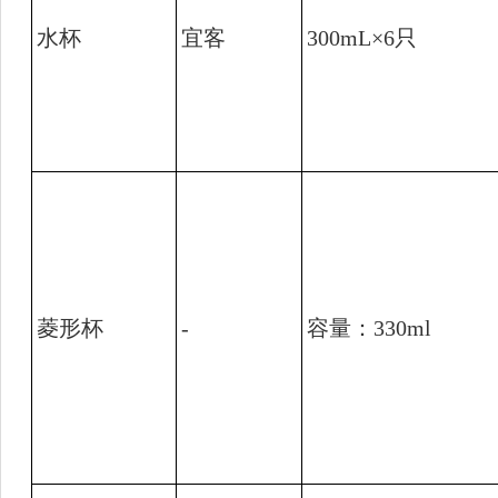
水杯
宜客
300mL×6
只
菱形杯
-
容量：
330ml