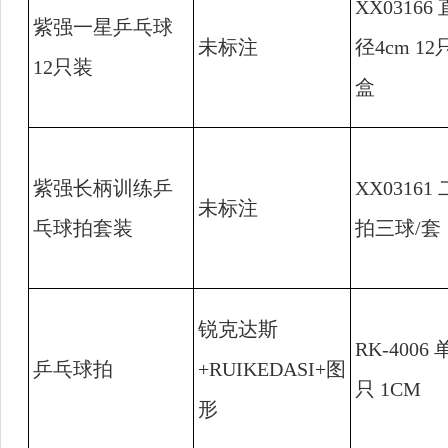
XX03166
紫强一星乒乓球
未标注
径
4cm 12
12
只装
盒
紫强长柄训练乒
XX03161
未标注
乓球拍套装
拍三球
/
套
锐克达斯
RK-4006
乒乓球拍
+RUIKEDASI+
图
只
1CM
形