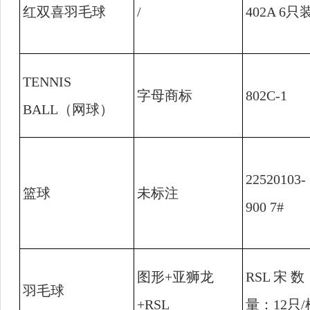
红双喜羽毛球
/
402A 6
只
TENNIS
字母商标
802C-1
BALL
（网球）
22520103-
篮球
未标注
900 7#
图形
+
亚狮龙
RSL
宋 数
羽毛球
+RSL
量：
12
只
/