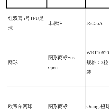
红双喜
5
号
TPU
足
未标注
FS155A
球
WRT10620
图形商标
+us
网球
规格：
3
粒
open
装
欧帝尔网球
图形商标
Orange
橙