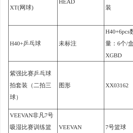
HEAD
XT(
网球
)
装
H40+6pcs
H40+
乒乓球
未标注
量：
6
个
/
XGBD
紫强比赛乒乓球
拍套装（二拍三
图形
XX03162
球）
VEEVAN
非凡
7
号
吸湿比赛训练篮
VEEVAN
7
号篮球