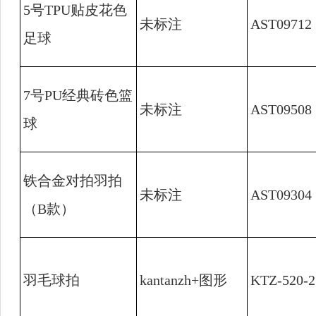
5
号
TPU
贴皮花色
未标注
AST09712
足球
7
号
PU
经典砖色篮
未标注
AST09508
球
铁合金对拍羽拍
未标注
AST09304
（
B
款）
羽毛球拍
kantanzh+
图形
KTZ-520-2