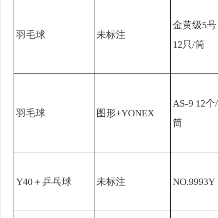
金黄级
5
号
羽毛球
未标注
12
只
/
筒
AS-9 12
个
/
羽毛球
图形
+YONEX
筒
Y40
＋乒乓球
未标注
NO.9993Y